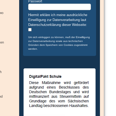
Passwort
 wo
Hiermit erkläre ich meine ausdrückliche
Einwilligung zur Datenverarbeitung laut
Datenschutzerklärung dieser Webseite:
Um sich einloggen zu können, muß der Einwilligung
zur Datenverarbeitung sowie aus technischen
ten
Gründen dem Speichern von Cookies zugestimmt
werden.
h
nd