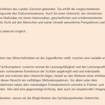
Richtlinien des Landes Sachsen gebunden. Sie erfüllt die vorgeschriebenen
ngsziele des Kultusministeriums. Auch für einen Unterricht, der christlichen
che Maßstäbe mit einem lebensnahen, ganzheitlichen und schülerorientierten
lische Sicht auf den Menschen und seiner Umwelt wesentliche Perspektiven und
 jederzeit möglich.
uletzt das Wirtschaftsleben an die Jugendlichen stellt, machen eine variable u
n Fachkompetenz zunächst einmal die Leistungsfähigkeit und den Leistungswil
reits vorhandenen Kenntnisse der Schüler angeknüpft wird und individuelle
iert und motiviert dem Unterricht folgen, bedarf es des Weiteren einer erhöhte
n dieser Hinsicht ein vielfältiges Methodenspektrum. Vor allem unter dem
ülerInnen neben dem notwendigen Frontalunterricht vermehrt in Partner- und
erden. Hier wird eine gegenseitige Achtung, aber auch ein respektvoller Umgan
.
ereiten, nutzen wir die Möglichkeiten des fachübergreifenden Unterrichts.