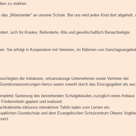
ben zu stärken.
n das „Miteinander“ an unserer Schule. Bei uns wird jedes Kind dort abgeholt,
dert, sich für Kranke, Behinderte, Alte und gesellschaftlich Benachteiligte
rzen. Sie erfolgt in Kooperation mit Vereinen, im Rahmen von Ganztagsangebo
chtigten die Initiatoren, ortsansässige Unternehmen sowie Vertreter der
 Grundvoraussetzungen hierzu waren sowohl durch das Einzugsgebiet als auc
omplette Sanierung des bestehenden Schulgebäudes zuzüglich eines Anbaus
ördermitteln geplant und realisiert.
chkabinette inklusive interaktiver Tafeln laden zum Lernen ein.
 staatlichen Grundschule und dem Evangelischen Schulzentrum Oberes Vogtla
nutzt.