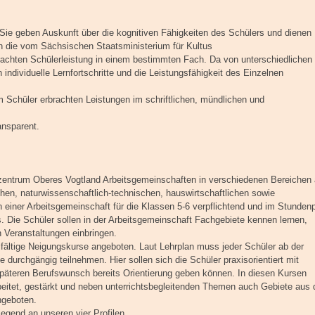
Sie geben Auskunft über die kognitiven Fähigkeiten des Schülers und dienen
gen die vom Sächsischen Staatsministerium für Kultus
rachten Schülerleistung in einem bestimmten Fach. Da von unterschiedlichen
ndividuelle Lernfortschritte und die Leistungsfähigkeit des Einzelnen
m Schüler erbrachten Leistungen im schriftlichen, mündlichen und
ansparent.
entrum Oberes Vogtland Arbeitsgemeinschaften in verschiedenen Bereichen 
hen, naturwissenschaftlich-technischen, hauswirtschaftlichen sowie
 einer Arbeitsgemeinschaft für die Klassen 5-6 verpflichtend und im Stunden
Basis. Die Schüler sollen in der Arbeitsgemeinschaft Fachgebiete kennen lernen,
 Veranstaltungen einbringen.
fältige Neigungskurse angeboten. Laut Lehrplan muss jeder Schüler ab der
urchgängig teilnehmen. Hier sollen sich die Schüler praxisorientiert mit
päteren Berufswunsch bereits Orientierung geben können. In diesen Kursen
itet, gestärkt und neben unterrichtsbegleitenden Themen auch Gebiete aus 
ngeboten.
egend an unseren vier Profilen.