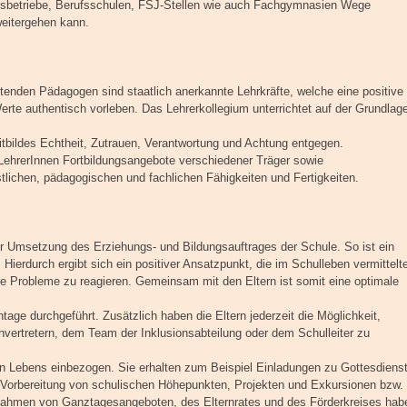
sbetriebe, Berufsschulen, FSJ-Stellen wie auch Fachgymnasien Wege
eitergehen kann.
enden Pädagogen sind staatlich anerkannte Lehrkräfte, welche eine positive
erte authentisch vorleben. Das Lehrerkollegium unterrichtet auf der Grundlag
itbildes Echtheit, Zutrauen, Verantwortung und Achtung entgegen.
LehrerInnen Fortbildungsangebote verschiedener Träger sowie
tlichen, pädagogischen und fachlichen Fähigkeiten und Fertigkeiten.
er Umsetzung des Erziehungs- und Bildungsauftrages der Schule. So ist ein
Hierdurch ergibt sich ein positiver Ansatzpunkt, die im Schulleben vermittelt
äre Probleme zu reagieren. Gemeinsam mit den Eltern ist somit eine optimale
age durchgeführt. Zusätzlich haben die Eltern jederzeit die Möglichkeit,
ernvertretern, dem Team der Inklusionsabteilung oder dem Schulleiter zu
en Lebens einbezogen. Sie erhalten zum Beispiel Einladungen zu Gottesdiens
r Vorbereitung von schulischen Höhepunkten, Projekten und Exkursionen bzw.
ahmen von Ganztagesangeboten, des Elternrates und des Förderkreises hab