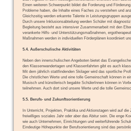
Einen weiteren Schwerpunkt bildet die Forderung und Förderun
Probleme haben, die Inhalte eines Faches zu verstehen und anz
Gleichzeitig werden erkannte Talente in Leistungsgruppen ausge
Durch unsere Inklusionsabteilung werden Schüler mit diagnostizie
Begleitung besteht aus intensiver Zusammenarbeit mit den Elte
verankerte Hilfs- und Unterstützungsmaßnahmen, ergotherapeut
Maßnahmen werden in individuellen Förderplänen koordiniert u
5.4. Außerschulische Aktivitäten
Neben den innerschulischen Angeboten bietet das Evangelisch
den Klassenwandertagen und Klassenfahrten gibt es auch klass
Mit dem jährlich stattfindenden Skilager wird das sportliche Profi
Die christlichen Werte und eine tolle Gemeinschaft können in e
Musisch und künstlerisch begabte SchülerInnen können in Vorbe
teilnehmen. Auch dort sind unsere Werte und die tolle Gemeinsc
5.5. Berufs- und Zukunftsorientierung
In Unterricht, Projekten, Praktika und Aktionstagen wird auf die
freiwilliges soziales Jahr oder aber das Abitur sein. Die enge K
wie auch Unternehmen, Einrichtungen und weiterführende Schule
Eindeutige Höhepunkte der Berufsorientierung sind das persönli