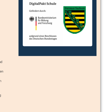
nd
len
n
g