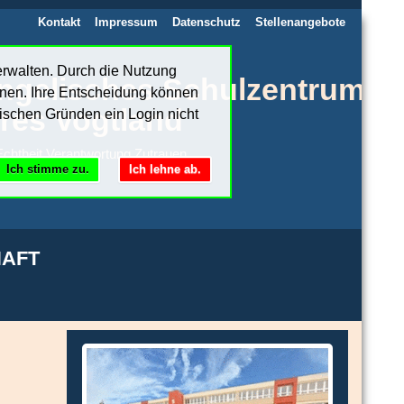
Kontakt
Impressum
Datenschutz
Stellenangebote
erwalten. Durch die Nutzung
ngelisches Schulzentrum
nnen. Ihre Entscheidung können
res Vogtland
ischen Gründen ein Login nicht
chtheit.Verantwortung.Zutrauen
Ich stimme zu.
Ich lehne ab.
AFT