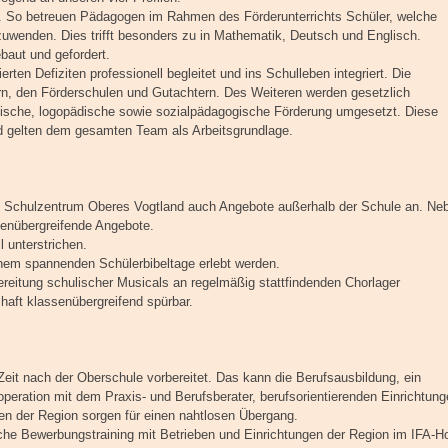
g. So betreuen Pädagogen im Rahmen des Förderunterrichts Schüler, welche
uwenden. Dies trifft besonders zu in Mathematik, Deutsch und Englisch.
baut und gefordert.
rten Defiziten professionell begleitet und ins Schulleben integriert. Die
rn, den Förderschulen und Gutachtern. Des Weiteren werden gesetzlich
ische, logopädische sowie sozialpädagogische Förderung umgesetzt. Diese
nd gelten dem gesamten Team als Arbeitsgrundlage.
e Schulzentrum Oberes Vogtland auch Angebote außerhalb der Schule an. Ne
enübergreifende Angebote.
l unterstrichen.
inem spannenden Schülerbibeltage erlebt werden.
reitung schulischer Musicals an regelmäßig stattfindenden Chorlager
haft klassenübergreifend spürbar.
 Zeit nach der Oberschule vorbereitet. Das kann die Berufsausbildung, ein
ooperation mit dem Praxis- und Berufsberater, berufsorientierenden Einrichtun
n der Region sorgen für einen nahtlosen Übergang.
che Bewerbungstraining mit Betrieben und Einrichtungen der Region im IFA-Ho