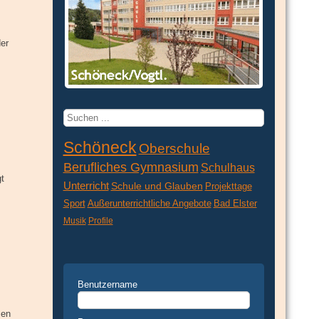
der
Suchen
...
Schöneck
Oberschule
Berufliches Gymnasium
Schulhaus
gt
Unterricht
Schule und Glauben
Projekttage
Sport
Außerunterrichtliche Angebote
Bad Elster
Musik
Profile
Benutzername
men