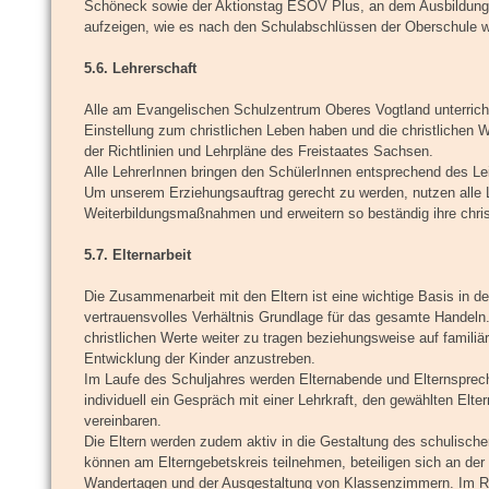
Schöneck sowie der Aktionstag ESOV Plus, an dem Ausbildung
aufzeigen, wie es nach den Schulabschlüssen der Oberschule w
5.6. Lehrerschaft
Alle am Evangelischen Schulzentrum Oberes Vogtland unterricht
Einstellung zum christlichen Leben haben und die christlichen W
der Richtlinien und Lehrpläne des Freistaates Sachsen.
Alle LehrerInnen bringen den SchülerInnen entsprechend des Le
Um unserem Erziehungsauftrag gerecht zu werden, nutzen alle 
Weiterbildungsmaßnahmen und erweitern so beständig ihre chris
5.7. Elternarbeit
Die Zusammenarbeit mit den Eltern ist eine wichtige Basis in d
vertrauensvolles Verhältnis Grundlage für das gesamte Handeln. 
christlichen Werte weiter zu tragen beziehungsweise auf famili
Entwicklung der Kinder anzustreben.
Im Laufe des Schuljahres werden Elternabende und Elternsprecht
individuell ein Gespräch mit einer Lehrkraft, den gewählten Elt
vereinbaren.
Die Eltern werden zudem aktiv in die Gestaltung des schulisch
können am Elterngebetskreis teilnehmen, beteiligen sich an de
Wandertagen und der Ausgestaltung von Klassenzimmern. Im R