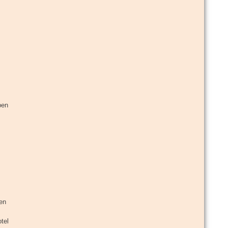
ben
gen
tel