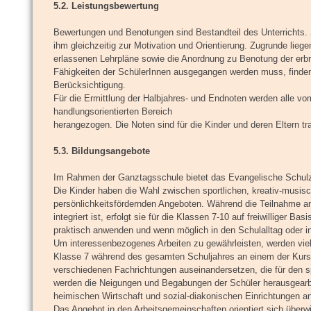
5.2. Leistungsbewertung
Bewertungen und Benotungen sind Bestandteil des Unterrichts. 
ihm gleichzeitig zur Motivation und Orientierung. Zugrunde lie
erlassenen Lehrpläne sowie die Anordnung zu Benotung der erb
Fähigkeiten der SchülerInnen ausgegangen werden muss, finden i
Berücksichtigung.
Für die Ermittlung der Halbjahres- und Endnoten werden alle vo
handlungsorientierten Bereich
herangezogen. Die Noten sind für die Kinder und deren Eltern tr
5.3. Bildungsangebote
Im Rahmen der Ganztagsschule bietet das Evangelische Schulz
Die Kinder haben die Wahl zwischen sportlichen, kreativ-musisc
persönlichkeitsfördernden Angeboten. Während die Teilnahme an
integriert ist, erfolgt sie für die Klassen 7-10 auf freiwilliger 
praktisch anwenden und wenn möglich in den Schulalltag oder in
Um interessenbezogenes Arbeiten zu gewährleisten, werden viel
Klasse 7 während des gesamten Schuljahres an einem der Kurse d
verschiedenen Fachrichtungen auseinandersetzen, die für den s
werden die Neigungen und Begabungen der Schüler herausgearbe
heimischen Wirtschaft und sozial-diakonischen Einrichtungen a
Das Angebot in den Arbeitsgemeinschaften orientiert sich überwi