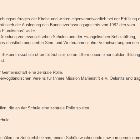
hungsauftrages der Kirche und wirken eigenverantwortlich bei der Erfüllung 
damit nach der Auslegung des Bundesverfassungsgerichts von 1987 den vom
 Pluralismus“ wider.
 Gründung von evangelischen Schulen und der Evangelischen Schulstiftung,
es christlich orientierten Sinn- und Werterahmens ihre Verantwortung bei den
ekenntnisschule offen für Schüler, deren Eltern neben einer soliden Bildung
nd.
 Gemeinschaft eine zentrale Rolle.
ervogtländischen Vereins für Innere Mission Marienstift e.V. Oelsnitz und trä
len, die an der Schule eine zentrale Rolle spielen.
chule:
d Schülern im Schülerbibelkreis, einem Schülerwochenende sowie in gemeinsa