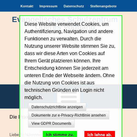
Kontakt
Impressum
Datenschutz
Stellenangebote
Evangelisches Schulzentrum
Diese Website verwendet Cookies, um
Oberes Vogtland
Authentifizierung, Navigation und andere
Funktionen zu verwalten. Durch die
Nutzung unserer Website stimmen Sie zu,
dass wir diese Arten von Cookies auf
Ihrem Gerät platzieren können. Ihre
Entscheidung können Sie jederzeit am
unteren Ende der Webseite ändern. Ohne
Achtung.Echtheit.Verantwortung.Zutrauen
die Nutzung von Cookies ist aus
technischen Gründen ein Login nicht
möglich.
Datenschutzrichtlinie anzeigen
Unsere Schule
Dokumente zur e-Privacy-Richtlinie ansehen
Die Praxisberatung stellt sich vor:
View GDPR Documents
Bildungsangebote
Ich stimme zu.
Ich lehne ab.
Liebe Schülerinnen und Schüler,