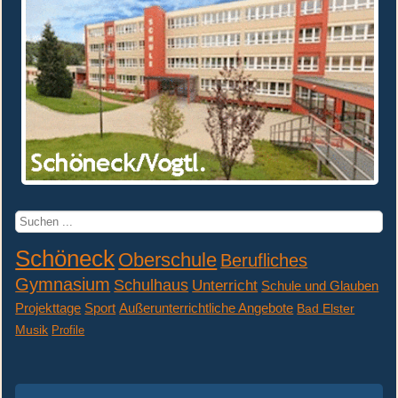
Suchen
...
Schöneck
Oberschule
Berufliches
Gymnasium
Schulhaus
Unterricht
Schule und Glauben
Projekttage
Sport
Außerunterrichtliche Angebote
Bad Elster
Musik
Profile