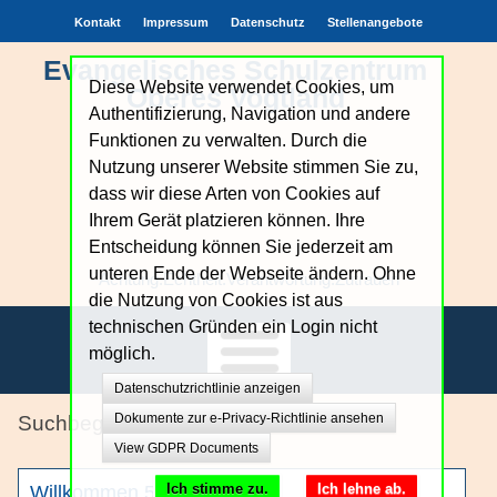
Kontakt
Impressum
Datenschutz
Stellenangebote
Evangelisches Schulzentrum
Diese Website verwendet Cookies, um
Oberes Vogtland
Authentifizierung, Navigation und andere
Funktionen zu verwalten. Durch die
Nutzung unserer Website stimmen Sie zu,
dass wir diese Arten von Cookies auf
Ihrem Gerät platzieren können. Ihre
Entscheidung können Sie jederzeit am
unteren Ende der Webseite ändern. Ohne
Achtung.Echtheit.Verantwortung.Zutrauen
die Nutzung von Cookies ist aus
technischen Gründen ein Login nicht
möglich.
Datenschutzrichtlinie anzeigen
Unsere Schule
Dokumente zur e-Privacy-Richtlinie ansehen
Unterricht
View GDPR Documents
Bildungsangebote
Ich stimme zu.
Ich lehne ab.
Willkommen 5