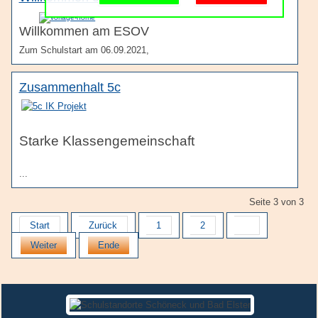
Schulgemeinschaft
Schulorganisation
Willkommen am ESOV
Zum Schulstart am 06.09.2021,
Zusammenhalt 5c
Starke Klassengemeinschaft
...
Seite 3 von 3
Start
Zurück
1
2
3
Weiter
Ende