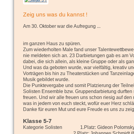
Zeig uns was du kannst !
Am 30. Oktober war die Aufregung ...
im ganzen Haus zu spüren.
Zum wiederholten Male fand unser Talentewettbewerb
nie meldeten sich an. 23 Darbietungen gab es am Vo
dabei, die sich allein, als kleine Gruppe oder als g
Und was da geboten wurde, war vielfältig, kreativ 
Vorträgen bis hin zu Theaterstücken und Tanzeinlage
Musik gebildet wurde.
Die Punktevergabe und somit Platzierung der Teilnehme
Solisten Ensemble bzw. Gruppendarbietung durften 
freuen. Und wir alle freuen uns schon riesig auf den
was in jedem von euch steckt, wofür euer Herz schlä
Danke für euren Mut und eure Freude es uns zu zei
Klasse 5-7
Kategorie Solisten
1.Platz: Gideon Polomsky
2.Platz: Johannes Schmidt (6