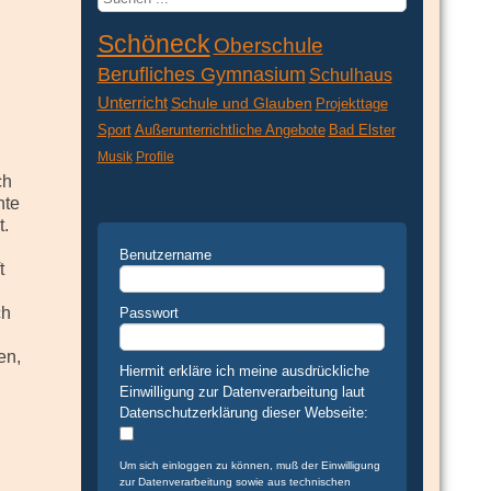
...
Schöneck
Oberschule
Berufliches Gymnasium
Schulhaus
Unterricht
Schule und Glauben
Projekttage
Sport
Außerunterrichtliche Angebote
Bad Elster
Musik
Profile
ch
nte
t.
Benutzername
t
ch
Passwort
en,
Hiermit erkläre ich meine ausdrückliche
Einwilligung zur Datenverarbeitung laut
Datenschutzerklärung dieser Webseite:
Um sich einloggen zu können, muß der Einwilligung
zur Datenverarbeitung sowie aus technischen