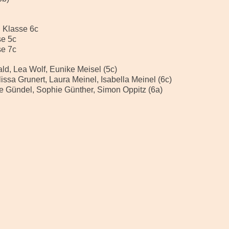
: Klasse 6c
5c
7c
d, Lea Wolf, Eunike Meisel (5c)
rt, Laura Meinel, Isabella Meinel (6c)
, Sophie Günther, Simon Oppitz (6a)