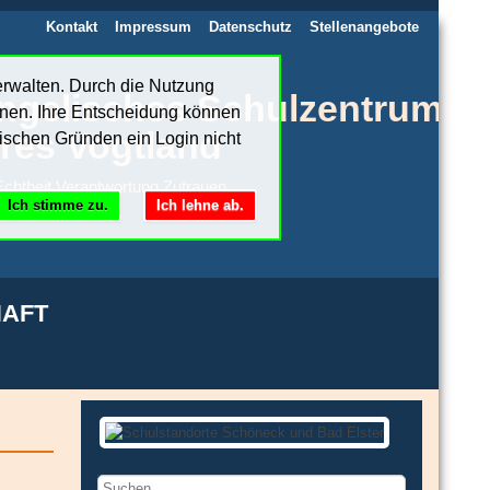
Kontakt
Impressum
Datenschutz
Stellenangebote
erwalten. Durch die Nutzung
ngelisches Schulzentrum
nnen. Ihre Entscheidung können
res Vogtland
ischen Gründen ein Login nicht
chtheit.Verantwortung.Zutrauen
Ich stimme zu.
Ich lehne ab.
AFT
Suchen