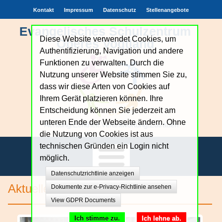
Kontakt
Impressum
Datenschutz
Stellenangebote
Evangelisches Schulzentrum
Diese Website verwendet Cookies, um
Oberes Vogtland
Authentifizierung, Navigation und andere
Funktionen zu verwalten. Durch die
Nutzung unserer Website stimmen Sie zu,
dass wir diese Arten von Cookies auf
Ihrem Gerät platzieren können. Ihre
Entscheidung können Sie jederzeit am
unteren Ende der Webseite ändern. Ohne
Achtung.Echtheit.Verantwortung.Zutrauen
die Nutzung von Cookies ist aus
technischen Gründen ein Login nicht
möglich.
Datenschutzrichtlinie anzeigen
Unsere Schule
Aktuelles
Dokumente zur e-Privacy-Richtlinie ansehen
View GDPR Documents
Bildungsangebote
Ich stimme zu.
Ich lehne ab.