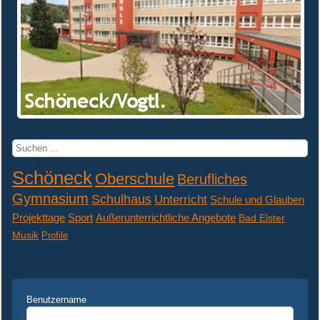
Suchen
...
Schöneck
Oberschule
Berufliches
Gymnasium
Schulhaus
Unterricht
Schule und Glauben
Projekttage
Sport
Außerunterrichtliche Angebote
Bad Elster
Musik
Profile
Benutzername