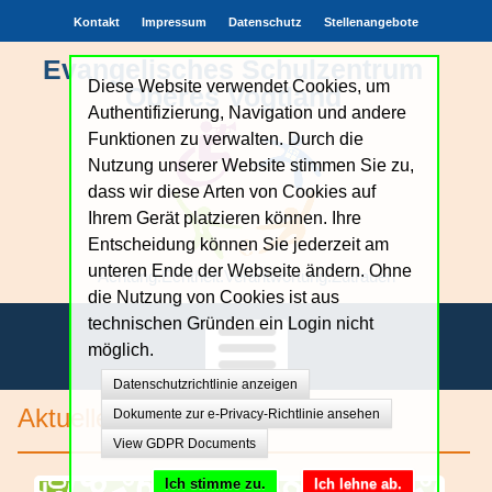
Kontakt
Impressum
Datenschutz
Stellenangebote
Evangelisches Schulzentrum
Diese Website verwendet Cookies, um
Oberes Vogtland
Authentifizierung, Navigation und andere
Funktionen zu verwalten. Durch die
Nutzung unserer Website stimmen Sie zu,
dass wir diese Arten von Cookies auf
Ihrem Gerät platzieren können. Ihre
Entscheidung können Sie jederzeit am
unteren Ende der Webseite ändern. Ohne
Achtung.Echtheit.Verantwortung.Zutrauen
die Nutzung von Cookies ist aus
technischen Gründen ein Login nicht
möglich.
Datenschutzrichtlinie anzeigen
Unsere Schule
Aktuelles
Dokumente zur e-Privacy-Richtlinie ansehen
View GDPR Documents
Bildungsangebote
Ich stimme zu.
Ich lehne ab.