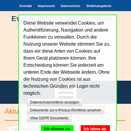
Kontakt
Impressum
Datenschutz
Stellenangebote
Evangelisches Schulzentrum
Diese Website verwendet Cookies, um
Oberes Vogtland
Authentifizierung, Navigation und andere
Funktionen zu verwalten. Durch die
Nutzung unserer Website stimmen Sie zu,
dass wir diese Arten von Cookies auf
Ihrem Gerät platzieren können. Ihre
Entscheidung können Sie jederzeit am
unteren Ende der Webseite ändern. Ohne
Achtung.Echtheit.Verantwortung.Zutrauen
die Nutzung von Cookies ist aus
technischen Gründen ein Login nicht
möglich.
Datenschutzrichtlinie anzeigen
Unsere Schule
Aktuelles
Dokumente zur e-Privacy-Richtlinie ansehen
View GDPR Documents
Bildungsangebote
Ich stimme zu.
Ich lehne ab.