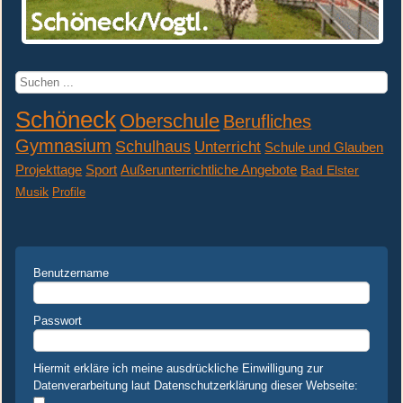
Suchen
...
Schöneck
Oberschule
Berufliches
Gymnasium
Schulhaus
Unterricht
Schule und Glauben
Projekttage
Sport
Außerunterrichtliche Angebote
Bad Elster
Musik
Profile
Benutzername
Passwort
Hiermit erkläre ich meine ausdrückliche Einwilligung zur
Datenverarbeitung laut Datenschutzerklärung dieser Webseite: