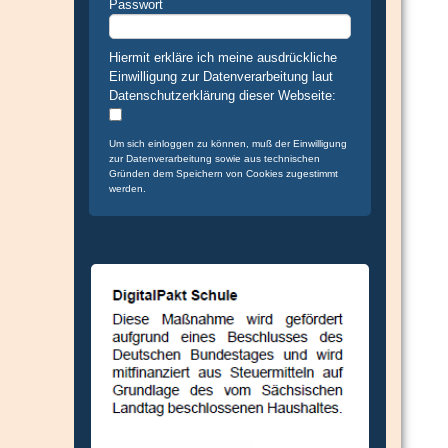
Passwort
Hiermit erkläre ich meine ausdrückliche
Einwilligung zur Datenverarbeitung laut
Datenschutzerklärung dieser Webseite:
Um sich einloggen zu können, muß der Einwilligung
zur Datenverarbeitung sowie aus technischen
Gründen dem Speichern von Cookies zugestimmt
werden.