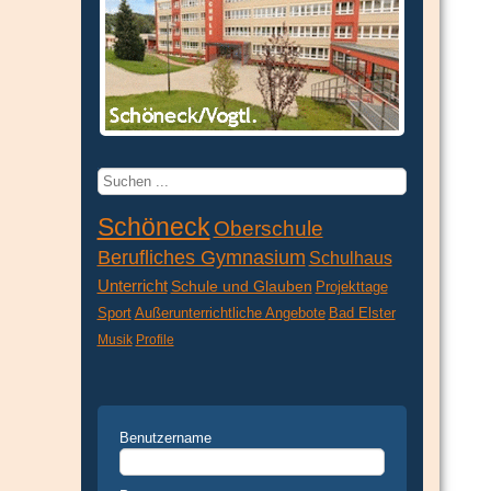
Suchen
...
Schöneck
Oberschule
Berufliches Gymnasium
Schulhaus
Unterricht
Schule und Glauben
Projekttage
Sport
Außerunterrichtliche Angebote
Bad Elster
Musik
Profile
Benutzername