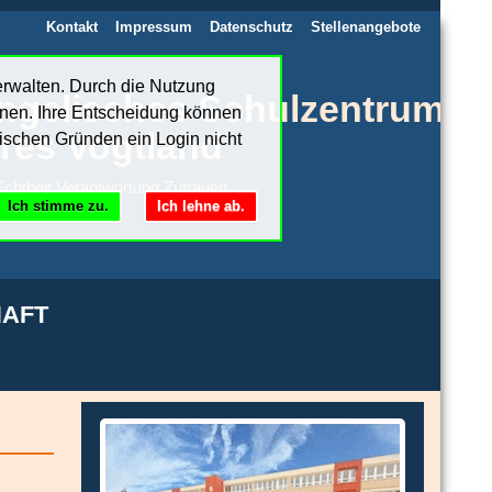
Kontakt
Impressum
Datenschutz
Stellenangebote
erwalten. Durch die Nutzung
ngelisches Schulzentrum
nnen. Ihre Entscheidung können
res Vogtland
ischen Gründen ein Login nicht
chtheit.Verantwortung.Zutrauen
Ich stimme zu.
Ich lehne ab.
AFT