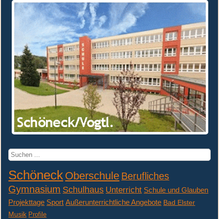
Suchen
...
Schöneck
Oberschule
Berufliches
Gymnasium
Schulhaus
Unterricht
Schule und Glauben
Projekttage
Sport
Außerunterrichtliche Angebote
Bad Elster
Musik
Profile