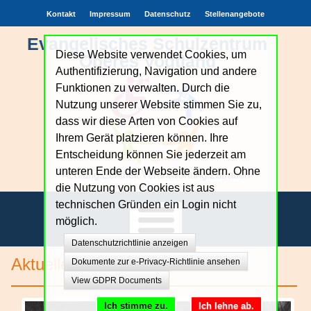
Kontakt
Impressum
Datenschutz
Stellenangebote
Evangelisches Schulzentrum
Diese Website verwendet Cookies, um
Oberes Vogtland
Authentifizierung, Navigation und andere
Funktionen zu verwalten. Durch die
Nutzung unserer Website stimmen Sie zu,
dass wir diese Arten von Cookies auf
Ihrem Gerät platzieren können. Ihre
Entscheidung können Sie jederzeit am
unteren Ende der Webseite ändern. Ohne
Achtung.Echtheit.Verantwortung.Zutrauen
die Nutzung von Cookies ist aus
technischen Gründen ein Login nicht
möglich.
Datenschutzrichtlinie anzeigen
Unsere Schule
Aktuelles
Dokumente zur e-Privacy-Richtlinie ansehen
View GDPR Documents
Bildungsangebote
Ich stimme zu.
Ich lehne ab.